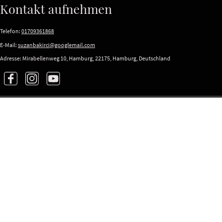
Kontakt aufnehmen
Telefon:
01709361868
E-Mail:
suzanbakirci@googlemail.com
Adresse: Mirabellenweg 10, Hamburg, 22175, Hamburg, Deutschland
E-Mail
*
Name
Nachricht