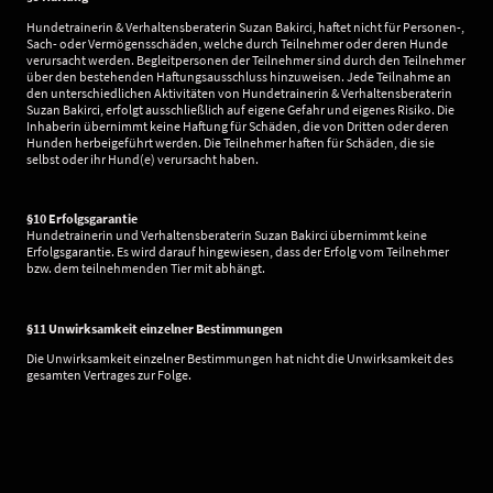
Hundetrainerin & Verhaltensberaterin Suzan Bakirci, haftet nicht für Personen-,
Sach- oder Vermögensschäden, welche durch Teilnehmer oder deren Hunde
verursacht werden. Begleitpersonen der Teilnehmer sind durch den Teilnehmer
über den bestehenden Haftungsausschluss hinzuweisen. Jede Teilnahme an
den unterschiedlichen Aktivitäten von Hundetrainerin & Verhaltensberaterin
Suzan Bakirci, erfolgt ausschließlich auf eigene Gefahr und eigenes Risiko. Die
Inhaberin übernimmt keine Haftung für Schäden, die von Dritten oder deren
Hunden herbeigeführt werden. Die Teilnehmer haften für Schäden, die sie
selbst oder ihr Hund(e) verursacht haben.
§10 Erfolgsgarantie
Hundetrainerin und Verhaltensberaterin Suzan Bakirci übernimmt keine
Erfolgsgarantie. Es wird darauf hingewiesen, dass der Erfolg vom Teilnehmer
bzw. dem teilnehmenden Tier mit abhängt.
§11 Unwirksamkeit einzelner Bestimmungen
Die Unwirksamkeit einzelner Bestimmungen hat nicht die Unwirksamkeit des
gesamten Vertrages zur Folge.