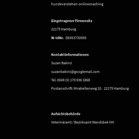
hundeverstehen-onlinecoaching
Eingetragener Firmensitz
22175 Hamburg
W-IdNr.
DE453730959
Kontaktinformationen
Suzan Bakirci
suzanbakirci@googlemail.com
Tel. 0049 (0) 170 936 1868
Postanschrift: Mirabellenweg 10. 22175 Hamburg
Aufsichtsbehörde
Veterinäramt / Bezirksamt Wandsbek HH