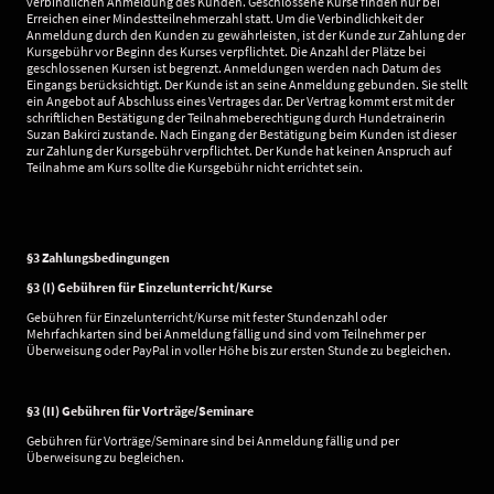
verbindlichen Anmeldung des Kunden. Geschlossene Kurse finden nur bei
Erreichen einer Mindestteilnehmerzahl statt. Um die Verbindlichkeit der
Anmeldung durch den Kunden zu gewährleisten, ist der Kunde zur Zahlung der
Kursgebühr vor Beginn des Kurses verpflichtet. Die Anzahl der Plätze bei
geschlossenen Kursen ist begrenzt. Anmeldungen werden nach Datum des
Eingangs berücksichtigt. Der Kunde ist an seine Anmeldung gebunden. Sie stellt
ein Angebot auf Abschluss eines Vertrages dar. Der Vertrag kommt erst mit der
schriftlichen Bestätigung der Teilnahmeberechtigung durch Hundetrainerin
Suzan Bakirci zustande. Nach Eingang der Bestätigung beim Kunden ist dieser
zur Zahlung der Kursgebühr verpflichtet. Der Kunde hat keinen Anspruch auf
Teilnahme am Kurs sollte die Kursgebühr nicht errichtet sein.
§3 Zahlungsbedingungen
§3 (I) Gebühren für Einzelunterricht/Kurse
Gebühren für Einzelunterricht/Kurse mit fester Stundenzahl oder
Mehrfachkarten sind bei Anmeldung fällig und sind vom Teilnehmer per
Überweisung oder PayPal in voller Höhe bis zur ersten Stunde zu begleichen.
§3 (II) Gebühren für Vorträge/Seminare
Gebühren für Vorträge/Seminare sind bei Anmeldung fällig und per
Überweisung zu begleichen.