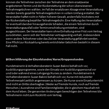
können die Teilnehmer zwischen der Teilnahme an dem ersatzweise
angebotenen Termin und der Rückerstattung der schon überwiesenen
Teilnahmegebühren wählen. Im Fall der ersatzlosen Absage einer Veranstaltung
werden bereits gezahlte Teilnahmegebühren in vollem Umfang erstattet. Der
Veranstalter haftet nicht in Fällen höherer Gewalt, andernfalls höchstens mit
der Rückerstattung bezahlter Teilnahmegebühr. Eine Haftung des Veranstalters
für eventuell darüber hinausgehende Schäden, die einem Teilnehmer durch
Veranstaltungsausfall oder Terminverschiebung entstehen, sind
ausgeschlossen. Der Veranstalter kann ohne Einhaltung einer Frist vom Vertrag
zurücktreten, wenn sich der Teilnehmer vertragswidrig verhält, insbesondere
wenn andere Teilnehmer oder das Ziel der Veranstaltung gefährdet werden.
Eine Pflicht zur Rückzahlung bereits entrichteter Gebühren besteht in diesem
Fall nicht.
§8 Durchführung der Einzelstunden/ Kurse/Gruppenstunden
Hundetrainerin & Verhaltensberaterin Suzan Bakirci behält sich vor,
Ausbildungsprogramme, sowie den Einsatz von Ausbildungspersonal vor
und/oder während eines Lehrgangs/Kurses zu ändern. Hundetrainerin &
Verhaltensberaterin Suzan Bakirci behält sich vor, Kurse mit reduzierter
Teilnehmerzahl zeitlich angemessen zu kürzen. Die Kurse sowie Einzelunterricht
sind nicht an Dritte übertragbar. (Weder auf fremde Hunde, noch auf fremde
Menschen.) Ausnahme sind Familienmitglieder, die in gleichem Haushalt mit
dem Hund leben. Die genannten Änderungen berechtigen den Teilnehmer/die
Teilnehmerin nicht zum Rücktritt vom Vertrag.
§9 Haftung