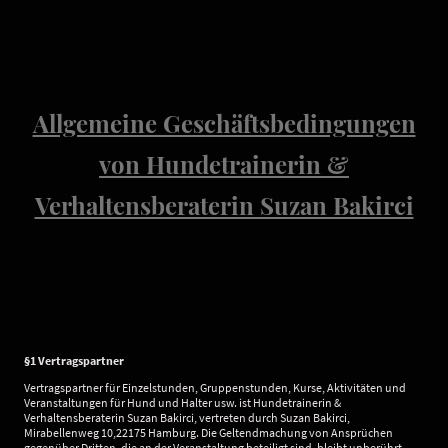
Allgemeine Geschäftsbedingungen
von Hundetrainerin &
Verhaltensberaterin Suzan Bakirci
§1 Vertragspartner
Vertragspartner für Einzelstunden, Gruppenstunden, Kurse, Aktivitäten und
Veranstaltungen für Hund und Halter usw. ist Hundetrainerin &
Verhaltensberaterin Suzan Bakirci, vertreten durch Suzan Bakirci,
Mirabellenweg 10,22175 Hamburg. Die Geltendmachung von Ansprüchen
gegenüber Dritten, die an der Veranstaltung beteiligt sind, bleibt unberührt.