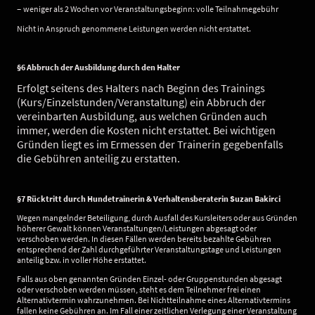
–
weniger als 2 Wochen vor Veranstaltungsbeginn: volle Teilnahmegebühr
Nicht in Anspruch genommene Leistungen werden nicht erstattet.
§6 Abbruch der Ausbildung durch den Halter
Erfolgt seitens des Halters nach Beginn des Trainings
(Kurs/Einzelstunden/Veranstaltung) ein Abbruch der
vereinbarten Ausbildung, aus welchen Gründen auch
immer, werden die Kosten nicht erstattet. Bei wichtigen
Gründen liegt es im Ermessen der Trainerin gegebenfalls
die Gebühren anteilig zu erstatten.
§7 Rücktritt durch Hundetrainerin & Verhaltensberaterin Suzan Bakirci
Wegen mangelnder Beteiligung, durch Ausfall des Kursleiters oder aus Gründen
höherer Gewalt können Veranstaltungen/Leistungen abgesagt oder
verschoben werden. In diesen Fällen werden bereits bezahlte Gebühren
entsprechend der Zahl durchgeführter Veranstaltungstage und Leistungen
anteilig bzw. in voller Höhe erstattet.
Falls aus oben genannten Gründen Einzel- oder Gruppenstunden abgesagt
oder verschoben werden müssen, steht es dem Teilnehmer frei einen
Alternativtermin wahrzunehmen. Bei Nichtteilnahme eines Alternativtermins
fallen keine Gebühren an. Im Fall einer zeitlichen Verlegung einer Veranstaltung